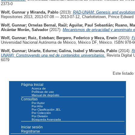
2373-0
Wolf, Gunnar
y
Miranda, Pablo
(2013):
RAD-UNAM: Genesis and evolution o
Repositories 2013, 2013-07-08 — 2013-07-12, Charlottetown, Prince Edward 
Wolf, Gunnar
;
Ornelas Bernal, Raúl
;
Aguilar, Paul Sebastián
;
Ruano, Ma
Alcántar Morán, Salvador
(2017):
Mecanismos de privacidad y anonimato e
Wolf, Gunnar
;
Ruiz, Esteban
;
Bergero, Federico
y
Meza, Erwin
(2015):
F
Universidad Nacional Autónoma de México, México DF, México. ISBN 978-6
Wolf, Gunnar
;
Uriarte, Edurne
;
Galina, Isabel
y
Miranda, Pablo
(2014):
R
UNAM): Construyendo una red de contenidos universitarios.
Revista Digital U
6079
Este listado
Página Inicial
Acerca de
Políticas de uso
Manual de depósito
Consultas
Por Autor
Por Año
Por Clasificación JEL
Por Colección
Por División
Búsqueda Avanzada
Iniciar sesión
Registrarse