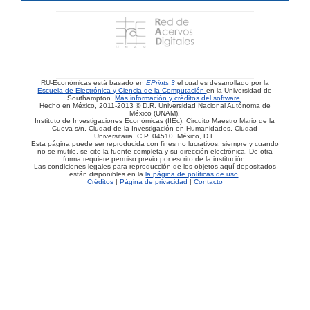
RU-Económicas está basado en
EPrints 3
el cual es desarrollado por la
Escuela de Electrónica y Ciencia de la Computación
en la Universidad de
Southampton.
Más información y créditos del software
.
Hecho en México, 2011-2013 © D.R. Universidad Nacional Autónoma de
México (UNAM).
Instituto de Investigaciones Económicas (IIEc). Circuito Maestro Mario de la
Cueva s/n, Ciudad de la Investigación en Humanidades, Ciudad
Universitaria, C.P. 04510, México, D.F.
Esta página puede ser reproducida con fines no lucrativos, siempre y cuando
no se mutile, se cite la fuente completa y su dirección electrónica. De otra
forma requiere permiso previo por escrito de la institución.
Las condiciones legales para reproducción de los objetos aquí depositados
están disponibles en la
la página de políticas de uso
.
Créditos
|
Página de privacidad
|
Contacto