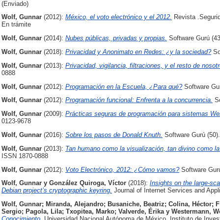
(Enviado)
Wolf, Gunnar
(2012):
México, el voto electrónico y el 2012.
Revista .Segurid
En trámite
Wolf, Gunnar
(2014):
Nubes públicas, privadas y propias.
Software Gurú (43
Wolf, Gunnar
(2018):
Privacidad y Anonimato en Redes: ¿y la sociedad?
So
Wolf, Gunnar
(2013):
Privacidad, vigilancia, filtraciones, y el resto de nosot
0888
Wolf, Gunnar
(2012):
Programación en la Escuela, ¿Para qué?
Software Gur
Wolf, Gunnar
(2012):
Programación funcional: Enfrenta a la concurrencia.
So
Wolf, Gunnar
(2009):
Prácticas seguras de programación para sistemas We
0123-9678
Wolf, Gunnar
(2016):
Sobre los pasos de Donald Knuth.
Software Gurú (50)
Wolf, Gunnar
(2013):
Tan humano como la visualización, tan divino como l
ISSN 1870-0888
Wolf, Gunnar
(2012):
Voto Electrónico, 2012: ¿Cómo vamos?
Software Gurú
Wolf, Gunnar
y
González Quiroga, Víctor
(2018):
Insights on the large-sc
Debian project’s cryptographic keyring.
Journal of Internet Services and Appl
Wolf, Gunnar
;
Miranda, Alejandro
;
Busaniche, Beatriz
;
Colina, Héctor
;
F
Sergio
;
Pagola, Lila
;
Txopitea, Marko
;
Valverde, Érika
y
Westermann, W
Conocimiento.
Universidad Nacional Autónoma de México. Instituto de Inve