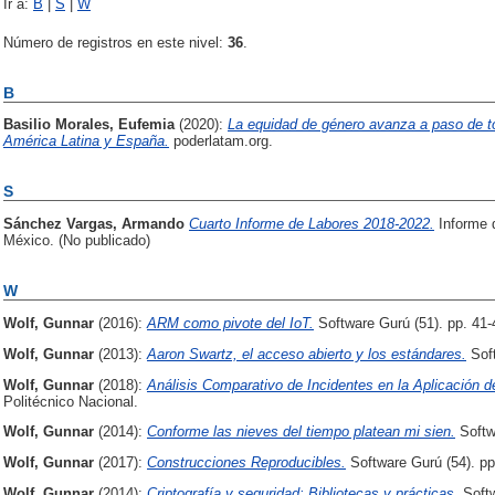
Ir a:
B
|
S
|
W
Número de registros en este nivel:
36
.
B
Basilio Morales, Eufemia
(2020):
La equidad de género avanza a paso de t
América Latina y España.
poderlatam.org.
S
Sánchez Vargas, Armando
Cuarto Informe de Labores 2018-2022.
Informe 
México. (No publicado)
W
Wolf, Gunnar
(2016):
ARM como pivote del IoT.
Software Gurú (51). pp. 41
Wolf, Gunnar
(2013):
Aaron Swartz, el acceso abierto y los estándares.
Soft
Wolf, Gunnar
(2018):
Análisis Comparativo de Incidentes en la Aplicación d
Politécnico Nacional.
Wolf, Gunnar
(2014):
Conforme las nieves del tiempo platean mi sien.
Softw
Wolf, Gunnar
(2017):
Construcciones Reproducibles.
Software Gurú (54). p
Wolf, Gunnar
(2014):
Criptografía y seguridad: Bibliotecas y prácticas.
Softw