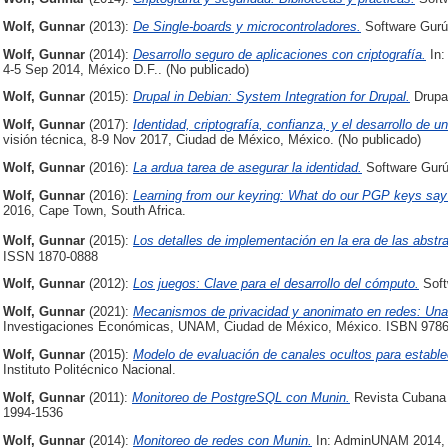
Wolf, Gunnar
(2013):
De Single-boards y microcontroladores.
Software Gurú 
Wolf, Gunnar
(2014):
Desarrollo seguro de aplicaciones con criptografía.
In:
4-5 Sep 2014, México D.F.. (No publicado)
Wolf, Gunnar
(2015):
Drupal in Debian: System Integration for Drupal.
Drupal
Wolf, Gunnar
(2017):
Identidad, criptografía, confianza, y el desarrollo de 
visión técnica, 8-9 Nov 2017, Ciudad de México, México. (No publicado)
Wolf, Gunnar
(2016):
La ardua tarea de asegurar la identidad.
Software Gurú
Wolf, Gunnar
(2016):
Learning from our keyring: What do our PGP keys say 
2016, Cape Town, South Africa.
Wolf, Gunnar
(2015):
Los detalles de implementación en la era de las abstr
ISSN 1870-0888
Wolf, Gunnar
(2012):
Los juegos: Clave para el desarrollo del cómputo.
Soft
Wolf, Gunnar
(2021):
Mecanismos de privacidad y anonimato en redes: Una v
Investigaciones Económicas, UNAM, Ciudad de México, México. ISBN 978
Wolf, Gunnar
(2015):
Modelo de evaluación de canales ocultos para establ
Instituto Politécnico Nacional.
Wolf, Gunnar
(2011):
Monitoreo de PostgreSQL con Munin.
Revista Cubana d
1994-1536
Wolf, Gunnar
(2014):
Monitoreo de redes con Munin.
In: AdminUNAM 2014, 2