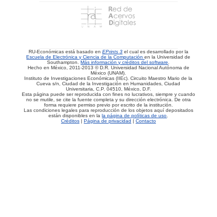
RU-Económicas está basado en
EPrints 3
el cual es desarrollado por la
Escuela de Electrónica y Ciencia de la Computación
en la Universidad de
Southampton.
Más información y créditos del software
.
Hecho en México, 2011-2013 © D.R. Universidad Nacional Autónoma de
México (UNAM).
Instituto de Investigaciones Económicas (IIEc). Circuito Maestro Mario de la
Cueva s/n, Ciudad de la Investigación en Humanidades, Ciudad
Universitaria, C.P. 04510, México, D.F.
Esta página puede ser reproducida con fines no lucrativos, siempre y cuando
no se mutile, se cite la fuente completa y su dirección electrónica. De otra
forma requiere permiso previo por escrito de la institución.
Las condiciones legales para reproducción de los objetos aquí depositados
están disponibles en la
la página de políticas de uso
.
Créditos
|
Página de privacidad
|
Contacto