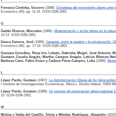
Fonseca Córdoba, Socorro
(1988):
Estrategia del movimiento obrero ante l
Económico (40). pp. 11-14. ISSN 0186-2901
G
Gaitán Riveros, Mercedes
(1986):
Modernización y lucha obrera en la indust
10-14. ISSN 0186-2901
Gasca Zamora, José
(1989):
Cananea: entre la quiebra y la privatización. Ot
Económico (46). pp. 17-19. ISSN 0186-2901
Guevara González, Rosa Iris
;
Lobato, Gabriela
;
Mogel, José Antonio
;
Mo
Gustavo
;
Ceceña Angulo, Martha
;
Campos Aragón, Leticia
;
Blancas Ner
Barbosa Cano, Fabio Erazo
y
Cadena Pérez-Campos, Lidia
(1989):
Mome
L
López Pardo, Gustavo
(1997):
La Administración Obrera de los ferrocarrile
/ Instituto de Investigaciones Económicas, México, Distrito federal. ISBN 9
López Pardo, Gustavo
(1989):
Un sexenio de negociación obrero-patronal 
15. ISSN 0186-2901
M
Molina y Vedia del Castillo, Silvia
y
Méndez Rodríguez, Alejandro
(2020