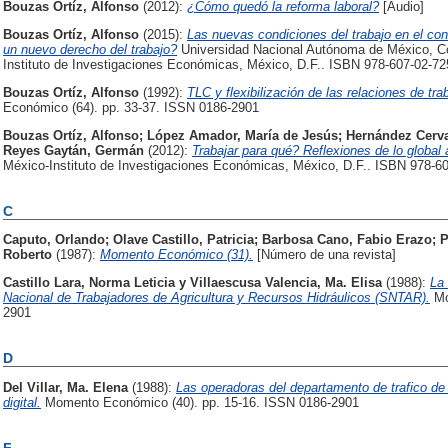
Bouzas Ortíz, Alfonso
(2012):
¿Cómo quedó la reforma laboral?
[Audio]
Bouzas Ortíz, Alfonso
(2015):
Las nuevas condiciones del trabajo en el co
un nuevo derecho del trabajo?
Universidad Nacional Autónoma de México, Co
Instituto de Investigaciones Económicas, México, D.F.. ISBN 978-607-02-72
Bouzas Ortíz, Alfonso
(1992):
TLC y flexibilización de las relaciones de tra
Económico (64). pp. 33-37. ISSN 0186-2901
Bouzas Ortíz, Alfonso
;
López Amador, María de Jesús
;
Hernández Cerva
Reyes Gaytán, Germán
(2012):
Trabajar para qué? Reflexiones de lo global a
México-Instituto de Investigaciones Económicas, México, D.F.. ISBN 978-6
C
Caputo, Orlando
;
Olave Castillo, Patricia
;
Barbosa Cano, Fabio Erazo
;
P
Roberto
(1987):
Momento Económico (31).
[Número de una revista]
Castillo Lara, Norma Leticia
y
Villaescusa Valencia, Ma. Elisa
(1988):
La 
Nacional de Trabajadores de Agricultura y Recursos Hidráulicos (SNTAR).
Mo
2901
D
Del Villar, Ma. Elena
(1988):
Las operadoras del departamento de trafico de
digital.
Momento Económico (40). pp. 15-16. ISSN 0186-2901
F