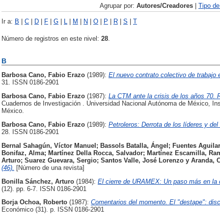
Agrupar por:
Autores/Creadores
|
Tipo d
Ir a:
B
|
C
|
D
|
F
|
G
|
L
|
M
|
N
|
O
|
P
|
R
|
S
|
T
Número de registros en este nivel:
28
.
B
Barbosa Cano, Fabio Erazo
(1989):
El nuevo contrato colectivo de trabaj
31. ISSN 0186-2901
Barbosa Cano, Fabio Erazo
(1987):
La CTM ante la crisis de los años 70.
Cuadernos de Investigación . Universidad Nacional Autónoma de México, Ins
México.
Barbosa Cano, Fabio Erazo
(1989):
Petroleros: Derrota de los líderes y del
28. ISSN 0186-2901
Bernal Sahagún, Víctor Manuel
;
Bassols Batalla, Ángel
;
Fuentes Aguilar
Bonifaz, Alma
;
Martínez Della Rocca, Salvador
;
Martínez Escamilla, R
Arturo
;
Suarez Guevara, Sergio
;
Santos Valle, José Lorenzo
y
Aranda, 
(46).
[Número de una revista]
Bonilla Sánchez, Arturo
(1984):
El cierre de URAMEX: Un paso más en la 
(12). pp. 6-7. ISSN 0186-2901
Borja Ochoa, Roberto
(1987):
Comentarios del momento. El "destape": disc
Económico (31). p. ISSN 0186-2901