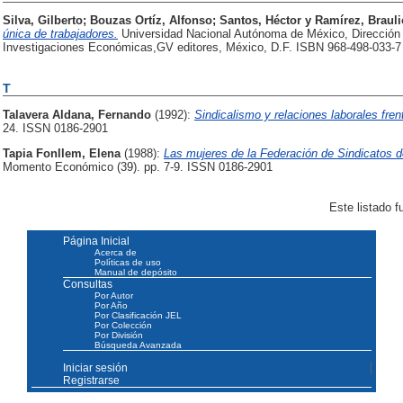
Silva, Gilberto
;
Bouzas Ortíz, Alfonso
;
Santos, Héctor
y
Ramírez, Brauli
única de trabajadores.
Universidad Nacional Autónoma de México, Dirección G
Investigaciones Económicas,GV editores, México, D.F. ISBN 968-498-033-7
T
Talavera Aldana, Fernando
(1992):
Sindicalismo y relaciones laborales fren
24. ISSN 0186-2901
Tapia Fonllem, Elena
(1988):
Las mujeres de la Federación de Sindicatos d
Momento Económico (39). pp. 7-9. ISSN 0186-2901
Este listado 
Página Inicial
Acerca de
Políticas de uso
Manual de depósito
Consultas
Por Autor
Por Año
Por Clasificación JEL
Por Colección
Por División
Búsqueda Avanzada
Iniciar sesión
Registrarse