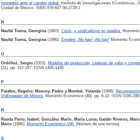
migrantes ante el cambio global.
Instituto de Investigaciones Económicas, 
Ciudad de México. ISBN 978-607-30-2728-1
N
Naufal Tuena, Georgina
(1983):
Crisis, y sindicalismo en quiebra.
Momento E
Naufal Tuena, Georgina
(1986):
Empleo: ¡No hay! ¡No hay!
Momento Económ
O
Ordóñez, Sergio
(2003):
Modelos de producción, cadenas de valor y competi
(31). pp. 157-187. ISSN 1405-1435
P
Palafox, Regelio
;
Monroy, Pedro
y
Montiel, Yolanda
(1988):
Reconversión 
Volkswagen de México.
Momento Económico (40). pp. 6-10. ISSN 0186-290
R
Rueda Peiro, Isabel
;
González Marín, María Luisa
;
Gaitán Riveros, Mer
Mario
(1986):
Momento Económico (24).
[Número de una revista]
S