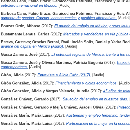
Barbosa Cano, Fabio Erazo
;
Garaicochea Petrirena, Francisco
y
Ruiz Al
petrolero internacional en México.
[Audio]
Barbosa Cano, Fabio Erazo
;
Garaicochea Petrirena, Francisco
y
Ruiz Al
aumento de precios: Causas, consecuencias y posibles alternativas.
[Audio]
Bouzas Ortíz, Alfonso
(2017):
El mundo del trabajo en México y otras latitu
Bustamante Lemus, Carlos
(2017):
Mercados y vendedores en vía pública 
Esteva, Gustavo
;
Ornelas Bernal, Raúl
;
Inclán Solís, Daniel
y
Yedra Rod
avance del capital en México (Audio).
[Audio]
Gasca Zamora, José
(2017):
El potencial regional de México, frente a los 
Gasca Zamora, José
y
Olivera Martínez, Patricia Eugenia
(2017):
Espacio
contemporánea.
[Audio]
Girón, Alicia
(2017):
Entrevista a Alicia Girón (2017).
[Audio]
Girón González, Alicia
(2017):
Financiamiento y ciclos económicos.
[Audio
Girón González, Alicia
y
Vargas Valencia, Aurelia
(2017):
45 años de rela
González Chávez, Gerardo
(2017):
Situación del empleo en nuestros días.
González Chávez, Gerardo
y
Mejía Chávez, Araceli Olivia
(2017):
Protecc
González Marín, María Luisa
(2017):
Austeridad y empleo femenino: tenden
González Marín, María Luisa
(2017):
Participación de la mujer en la econ