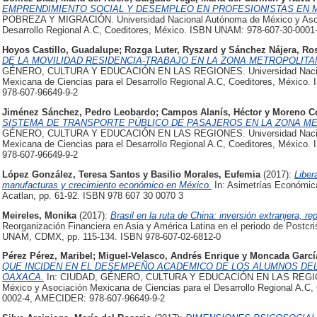
EMPRENDIMIENTO SOCIAL Y DESEMPLEO EN PROFESIONISTAS EN 
POBREZA Y MIGRACIÓN. Universidad Nacional Autónoma de México y Asoci
Desarrollo Regional A.C, Coeditores, México. ISBN UNAM: 978-607-30-000
Hoyos Castillo, Guadalupe
;
Rozga Luter, Ryszard
y
Sánchez Nájera, Ro
DE LA MOVILIDAD RESIDENCIA-TRABAJO EN LA ZONA METROPOLITANA
GÉNERO, CULTURA Y EDUCACIÓN EN LAS REGIONES. Universidad Naciona
Mexicana de Ciencias para el Desarrollo Regional A.C, Coeditores, Méxic
978-607-96649-9-2
Jiménez Sánchez, Pedro Leobardo
;
Campos Alanís, Héctor
y
Moreno Co
SISTEMA DE TRANSPORTE PÚBLICO DE PASAJEROS EN LA ZONA ME
GÉNERO, CULTURA Y EDUCACIÓN EN LAS REGIONES. Universidad Naciona
Mexicana de Ciencias para el Desarrollo Regional A.C, Coeditores, Méxic
978-607-96649-9-2
López González, Teresa Santos
y
Basilio Morales, Eufemia
(2017):
Liber
manufacturas y crecimiento económico en México.
In: Asimetrías Económica
Acatlan, pp. 61-92. ISBN 978 607 30 0070 3
Meireles, Monika
(2017):
Brasil en la ruta de China: inversión extranjera, 
Reorganización Financiera en Asia y América Latina en el periodo de Postcri
UNAM, CDMX, pp. 115-134. ISBN 978-607-02-6812-0
Pérez Pérez, Maribel
;
Miguel-Velasco, Andrés Enrique
y
Moncada García
QUE INCIDEN EN EL DESEMPEÑO ACADEMICO DE LOS ALUMNOS DEL
OAXACA.
In: CIUDAD, GÉNERO, CULTURA Y EDUCACIÓN EN LAS REGIONE
México y Asociación Mexicana de Ciencias para el Desarrollo Regional A.C
0002-4, AMECIDER: 978-607-96649-9-2