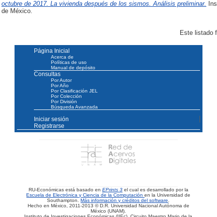
octubre de 2017. La vivienda después de los sismos. Análisis preliminar.
Ins
de México.
Este listado
Página Inicial
Acerca de
Políticas de uso
Manual de depósito
Consultas
Por Autor
Por Año
Por Clasificación JEL
Por Colección
Por División
Búsqueda Avanzada
Iniciar sesión
Registrarse
RU-Económicas está basado en
EPrints 3
el cual es desarrollado por la
Escuela de Electrónica y Ciencia de la Computación
en la Universidad de
Southampton.
Más información y créditos del software
.
Hecho en México, 2011-2013 © D.R. Universidad Nacional Autónoma de
México (UNAM).
Instituto de Investigaciones Económicas (IIEc). Circuito Maestro Mario de la