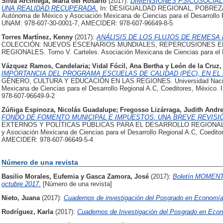
Silva Arciniega, María del Rosario
(2017):
DIMENSIONES PSICOSOCIAL
UNA REALIDAD RECUPERADA.
In: DESIGUALDAD REGIONAL, POBREZA Y
Autónoma de México y Asociación Mexicana de Ciencias para el Desarrollo 
UNAM: 978-607-30-0001-7, AMECIDER: 978-607-96649-8-5
Torres Martínez, Kenny
(2017):
ANÁLISIS DE LOS FLUJOS DE REMESA E
COLECCIÓN: NUEVOS ESCENARIOS MUNDIALES, REPERCUSIONES E
REGIONALES. Tomo V. Carteles. Asociación Mexicana de Ciencias para el De
Vázquez Ramos, Candelaria
;
Vidal Fócil, Ana Bertha
y
León de la Cruz,
IMPORTANCIA DEL PROGRAMA ESCUELAS DE CALIDAD (PEC), EN EL
GÉNERO, CULTURA Y EDUCACIÓN EN LAS REGIONES. Universidad Naciona
Mexicana de Ciencias para el Desarrollo Regional A.C, Coeditores, Méxic
978-607-96649-9-2
Zúñiga Espinoza, Nicolás Guadalupe
;
Fregosso Lizárraga, Judith Andr
FONDO DE FOMENTO MUNICIPAL E IMPUESTOS: UNA BREVE REVISI
EXTERNOS Y POLÍTICAS PÚBLICAS PARA EL DESARROLLO REGIONAL. Un
y Asociación Mexicana de Ciencias para el Desarrollo Regional A.C, Coedi
AMECIDER: 978-607-96649-5-4
Número de una revista
Basilio Morales, Eufemia
y
Gasca Zamora, José
(2017):
Boletín MOMENTO
octubre 2017.
[Número de una revista]
Nieto, Juana
(2017):
Cuadernos de investigación del Posgrado en Economía
Rodríguez, Karla
(2017):
Cuadernos de Investigación del Posgrado en Econ