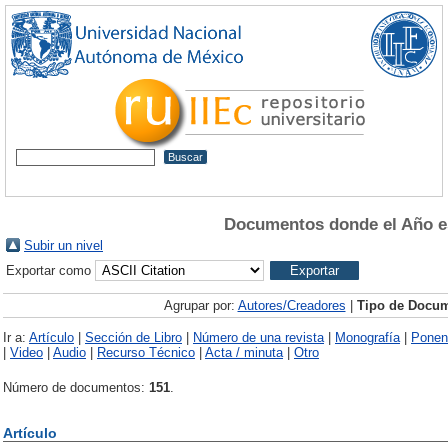
Documentos donde el Año e
Subir un nivel
Exportar como
Agrupar por:
Autores/Creadores
|
Tipo de Docu
Ir a:
Artículo
|
Sección de Libro
|
Número de una revista
|
Monografía
|
Ponen
|
Video
|
Audio
|
Recurso Técnico
|
Acta / minuta
|
Otro
Número de documentos:
151
.
Artículo