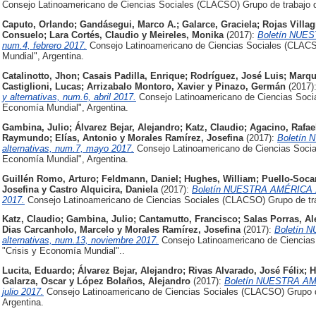
Consejo Latinoamericano de Ciencias Sociales (CLACSO) Grupo de trabajo d
Caputo, Orlando
;
Gandásegui, Marco A.
;
Galarce, Graciela
;
Rojas Villag
Consuelo
;
Lara Cortés, Claudio
y
Meireles, Monika
(2017):
Boletín NUES
num.4, febrero 2017.
Consejo Latinoamericano de Ciencias Sociales (CLACS
Mundial", Argentina.
Catalinotto, Jhon
;
Casais Padilla, Enrique
;
Rodríguez, José Luis
;
Marqu
Castiglioni, Lucas
;
Arrizabalo Montoro, Xavier
y
Pinazo, Germán
(2017)
y alternativas, num.6, abril 2017.
Consejo Latinoamericano de Ciencias Socia
Economía Mundial", Argentina.
Gambina, Julio
;
Álvarez Bejar, Alejandro
;
Katz, Claudio
;
Agacino, Rafae
Raymundo
;
Elías, Antonio
y
Morales Ramírez, Josefina
(2017):
Boletín 
alternativas, num.7, mayo 2017.
Consejo Latinoamericano de Ciencias Socia
Economía Mundial", Argentina.
Guillén Romo, Arturo
;
Feldmann, Daniel
;
Hughes, William
;
Puello-Soca
Josefina
y
Castro Alquicira, Daniela
(2017):
Boletín NUESTRA AMÉRICA XXI 
2017.
Consejo Latinoamericano de Ciencias Sociales (CLACSO) Grupo de tra
Katz, Claudio
;
Gambina, Julio
;
Cantamutto, Francisco
;
Salas Porras, Al
Dias Carcanholo, Marcelo
y
Morales Ramírez, Josefina
(2017):
Boletín 
alternativas, num.13, noviembre 2017.
Consejo Latinoamericano de Ciencias
"Crisis y Economía Mundial"..
Lucita, Eduardo
;
Álvarez Bejar, Alejandro
;
Rivas Alvarado, José Félix
;
H
Galarza, Oscar
y
López Bolaños, Alejandro
(2017):
Boletín NUESTRA AMÉR
julio 2017.
Consejo Latinoamericano de Ciencias Sociales (CLACSO) Grupo de
Argentina.