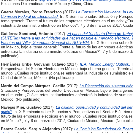
Relaciones Diplomáticas entre México y China, China.
Guerra Morales, Pedro Francisco
(2017):
La Constitución Mexicana, la Ley 
Comisión Federal de Electricidad.
In: X Seminario sobre Situación y Perspect
tema general: “Frente al futuro de las empresas eléctricas en el mundo: ¿Cuál
industria de suministro eléctrico en México?”, 7 y 8 de marzo de 2017, Ciud
Gutiérrez Sandoval, Antonio
(2017):
El papel del Sindicato Único de Traba
(SUTERM) frente a las actividades que hacen posible el mercado eléctrico. 
Fuentes del Villar, Secretario General del SUTERM.
In: X Seminario sobre Si
en México, bajo el tema general: “Frente al futuro de las empresas eléctrica
enfrentará la industria de suministro eléctrico en México?”, 7 y 8 de marzo
publicado)
Hernández Uribe, Giovanni Octavio
(2017):
IEA: Mexico Energy Outlook.
I
Perspectivas del Sector Eléctrico en México, bajo el tema general: “Frente al
mundo: ¿Cuáles retos institucionales enfrentará la industria de suministro e
Ciudad de México, México. (No publicado)
Martín del Campo Márquez, Cecilia
(2017):
La Planeación del sistema eléc
Situación y Perspectivas del Sector Eléctrico en México, bajo el tema genera
en el mundo: ¿Cuáles retos institucionales enfrentará la industria de sumini
México. (No publicado)
Navejas Mier, Gustavo
(2017):
La calidad, oportunidad y continuidad del ser
quién?
In: X Seminario sobre Situación y Perspectivas del Sector Eléctrico e
futuro de las empresas eléctricas en el mundo: ¿Cuáles retos institucionales 
en México?”, 7 y 8 de marzo de 2017, Ciudad de México, México. (No public
Peraza García, Sergio Alejandro
(2017):
La Comisión Reguladora de Energí