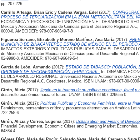
pp. 207-226.
Carrillo Arteaga, Brian Eric
y
Cadena Vargas, Edel
(2017):
CONFIGURAC
PROCESO DE TERCIARIZACIÓN EN LA ZONA METROPOLITANA DEL VA
ECONÓMICA Y PROCESOS DE INNOVACIÓN EN EL DESARROLLO REGIONAL
México y Asociación Mexicana de Ciencias para el Desarrollo Regional A.C
0000-0, AMECIDER: 978-607-96649-7-8
Figueroa Serrano, Elizabeth
y
Moreno Martínez, Ana María
(2017):
PREV
MUNICIPIO DE ZINACANTEPEC ESTADO DE MÉXICO EN EL PERIODO A
IMPACTOS EXTERNOS Y POLÍTICAS PÚBLICAS PARA EL DESARROLLO RE
de México y Asociación Mexicana de Ciencias para el Desarrollo Regional 
02-9998-8, AMECIDER: 978-607-96649-5-4
García de León, Armando
(2017):
ESTADO DE TABASCO: POBLACIÓN,
OPCIONES DE RECONFIGURACIÓN TERRITORIAL.
In: DINÁMICA ECO
EL DESARROLLO REGIONAL. Universidad Nacional Autónoma de México y A
Desarrollo Regional A.C, Coeditores, México. ISBN UNAM: 978-607-30-000
Girón, Alicia
(2017):
Japón en la trampa de su política económica, fiscal y 
desarrollo económico hacia el futuro. UNAM. ISBN 978-607-029655-0
Girón, Alicia
(2017):
Políticas Públicas y Economía Feminista: entre la finan
Feminismos, pensamiento crítico y propuestas alternativas en América La
722-258-6
Girón, Alicia
y
Correa, Eugenia
(2017):
Dollarization and Financial Develo
Financial Development, Economic Crises and Emerging Market Economies. R
64864-4
Gómez Díaz, María del Rocío
;
Salgado Vega, María del Carmen
y
Nava 