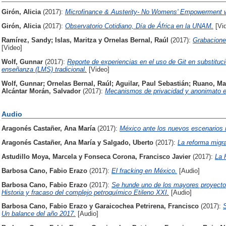
Girón, Alicia
(2017):
Microfinance & Austerity- No Womens' Empowerment 
Girón, Alicia
(2017):
Observatorio Cotidiano, Día de África en la UNAM.
[Vi
Ramírez, Sandy
;
Islas, Maritza
y
Ornelas Bernal, Raúl
(2017):
Grabacione
[Video]
Wolf, Gunnar
(2017):
Reporte de experiencias en el uso de Git en substituc
enseñanza (LMS) tradicional.
[Video]
Wolf, Gunnar
;
Ornelas Bernal, Raúl
;
Aguilar, Paul Sebastián
;
Ruano, Ma
Alcántar Morán, Salvador
(2017):
Mecanismos de privacidad y anonimato e
Audio
Aragonés Castañer, Ana María
(2017):
México ante los nuevos escenarios m
Aragonés Castañer, Ana María
y
Salgado, Uberto
(2017):
La reforma migr
Astudillo Moya, Marcela
y
Fonseca Corona, Francisco Javier
(2017):
La 
Barbosa Cano, Fabio Erazo
(2017):
El fracking en México.
[Audio]
Barbosa Cano, Fabio Erazo
(2017):
Se hunde uno de los mayores proyectos
Historia y fracaso del complejo petroquímico Etileno XXI.
[Audio]
Barbosa Cano, Fabio Erazo
y
Garaicochea Petrirena, Francisco
(2017):
S
Un balance del año 2017.
[Audio]