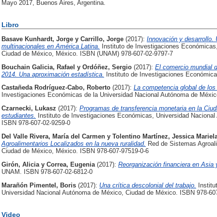
Mayo 2017, Buenos Aires, Argentina.
Libro
Basave Kunhardt, Jorge
y
Carrillo, Jorge
(2017):
Innovación y desarrollo.
multinacionales en América Latina.
Instituto de Investigaciones Económicas
Ciudad de México, México. ISBN (UNAM) 978-607-02-9797-7
Bouchain Galicia, Rafael
y
Ordóñez, Sergio
(2017):
El comercio mundial d
2014. Una aproximación estadística.
Instituto de Investigaciones Económi
Castañeda Rodríguez-Cabo, Roberto
(2017):
La competencia global de los 
Investigaciones Económicas de la Universidad Nacional Autónoma de Méxic
Czarnecki, Lukasz
(2017):
Programas de transferencia monetaria en la Ciu
estudiantes.
Instituto de Investigaciones Económicas, Universidad Naciona
ISBN 978-607-02-9259-0
Del Valle Rivera, María del Carmen
y
Tolentino Martínez, Jessica Mariel
Agroalimentarios Localizados en la nueva ruralidad.
Red de Sistemas Agroali
Ciudad de México, México. ISBN 978-607-97519-0-6
Girón, Alicia
y
Correa, Eugenia
(2017):
Reorganización financiera en Asia y
UNAM. ISBN 978-607-02-6812-0
Marañón Pimentel, Boris
(2017):
Una crítica descolonial del trabajo.
Institu
Universidad Nacional Autónoma de México, Ciudad de México. ISBN 978-60
Video