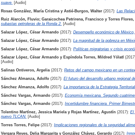
suave.
[Audio]
Rosas González, María Cristina
y
Astié-Burgos, Walter
(2017):
Las Relaci
Ruiz Alarcón, Fluvio
;
Garaicochea Petrirena, Francisco
y
Torres Flores
subastas petroleras de la Ronda 2.
[Audio]
Salazar López, César Armando
(2017):
Desempeño económico de México, 
Salazar López, César Armando
(2017):
La magnitud de la pobreza en Méxi
Salazar López, César Armando
(2017):
Políticas migratorias y crisis econ
Salazar López, César Armando
y
Espíndola Torres, Mildred Yólatl
(2017
[Audio]
Salinas Ontiveros, Argelia
(2017):
Retos del campo mexicano en un contex
Sánchez Almanza, Adolfo
(2017):
El futuro del desarrollo urbano regional 
Sánchez Almanza, Adolfo
(2017):
La importancia de la Estrategia Territoria
Sánchez Vargas, Armando
(2017):
Economía mexicana. Segundo cuatrimes
Sánchez Vargas, Armando
(2017):
Incertidumbre financiera. Primer Bimest
Tolentino Martínez, Jessica Mariela
y
Rojas Martínez, Agustín
(2017):
El
nuevo TLCAN.
[Audio]
Torres Torres, Felipe
(2017):
Implicaciones regionales de la seguridad alim
Vergara Reyes, Delia Margarita
y
González Chávez, Gerardo
(2017):
Inno