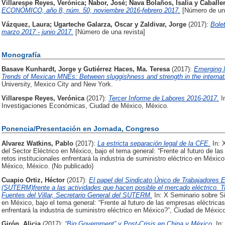
Villarespe Reyes, Verónica
;
Nabor, José
;
Nava Bolaños, Isalia
y
Caballer
ECONÓMICO, año 8, núm. 50, noviembre 2016-febrero 2017.
[Número de una
Vázquez, Laura
;
Ugarteche Galarza, Oscar
y
Zaldivar, Jorge
(2017):
Bole
marzo 2017 - junio 2017.
[Número de una revista]
Monografía
Basave Kunhardt, Jorge
y
Gutiérrez Haces, Ma. Teresa
(2017):
Emerging 
Trends of Mexican MNEs: Between sluggishness and strength in the internat
University, Mexico City and New York.
Villarespe Reyes, Verónica
(2017):
Tercer Informe de Labores 2016-2017.
In
Investigaciones Económicas, Ciudad de México, México.
Ponencia/Presentación en Jornada, Congreso
Alvarez Watkins, Pablo
(2017):
La estricta separación legal de la CFE.
In: 
del Sector Eléctrico en México, bajo el tema general: “Frente al futuro de l
retos institucionales enfrentará la industria de suministro eléctrico en Méxi
México, México. (No publicado)
Cuapio Ortiz, Héctor
(2017):
El papel del Sindicato Único de Trabajadores E
(SUTERM)frente a las actividades que hacen posible el mercado eléctrico. T
Fuentes del Villar, Secretario General del SUTERM.
In: X Seminario sobre Si
en México, bajo el tema general: “Frente al futuro de las empresas eléctrica
enfrentará la industria de suministro eléctrico en México?”, Ciudad de Méxic
Girón, Alicia
(2017):
“Big Government” y Post-Crisis en China y México.
In: