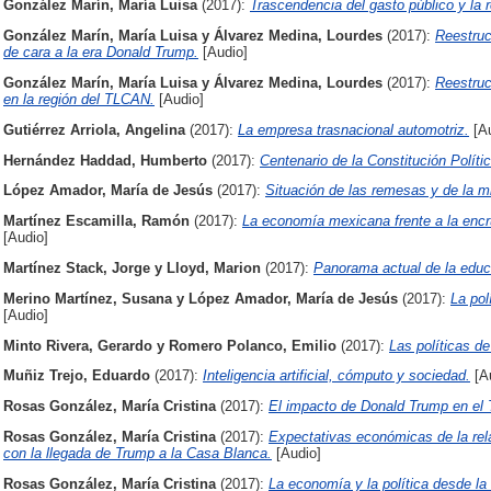
González Marín, María Luisa
(2017):
Trascendencia del gasto público y la 
González Marín, María Luisa
y
Álvarez Medina, Lourdes
(2017):
Reestruc
de cara a la era Donald Trump.
[Audio]
González Marín, María Luisa
y
Álvarez Medina, Lourdes
(2017):
Reestruc
en la región del TLCAN.
[Audio]
Gutiérrez Arriola, Angelina
(2017):
La empresa trasnacional automotriz.
[Au
Hernández Haddad, Humberto
(2017):
Centenario de la Constitución Polít
López Amador, María de Jesús
(2017):
Situación de las remesas y de la 
Martínez Escamilla, Ramón
(2017):
La economía mexicana frente a la encru
[Audio]
Martínez Stack, Jorge
y
Lloyd, Marion
(2017):
Panorama actual de la educ
Merino Martínez, Susana
y
López Amador, María de Jesús
(2017):
La pol
[Audio]
Minto Rivera, Gerardo
y
Romero Polanco, Emilio
(2017):
Las políticas d
Muñiz Trejo, Eduardo
(2017):
Inteligencia artificial, cómputo y sociedad.
[A
Rosas González, María Cristina
(2017):
El impacto de Donald Trump en el
Rosas González, María Cristina
(2017):
Expectativas económicas de la re
con la llegada de Trump a la Casa Blanca.
[Audio]
Rosas González, María Cristina
(2017):
La economía y la política desde la