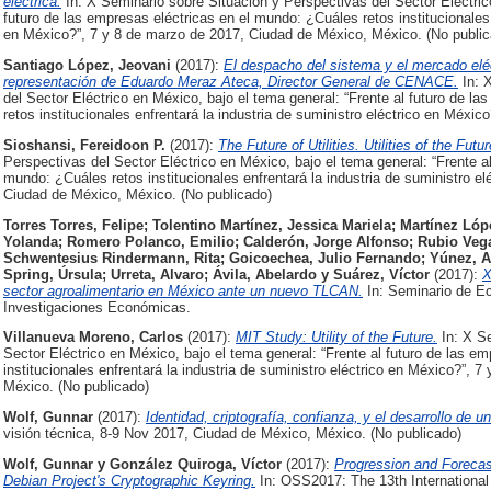
eléctrica.
In: X Seminario sobre Situación y Perspectivas del Sector Eléctrico
futuro de las empresas eléctricas en el mundo: ¿Cuáles retos institucionales 
en México?”, 7 y 8 de marzo de 2017, Ciudad de México, México. (No public
Santiago López, Jeovani
(2017):
El despacho del sistema y el mercado elé
representación de Eduardo Meraz Ateca, Director General de CENACE.
In: 
del Sector Eléctrico en México, bajo el tema general: “Frente al futuro de l
retos institucionales enfrentará la industria de suministro eléctrico en Méxi
Sioshansi, Fereidoon P.
(2017):
The Future of Utilities. Utilities of the Futur
Perspectivas del Sector Eléctrico en México, bajo el tema general: “Frente al
mundo: ¿Cuáles retos institucionales enfrentará la industria de suministro e
Ciudad de México, México. (No publicado)
Torres Torres, Felipe
;
Tolentino Martínez, Jessica Mariela
;
Martínez Lóp
Yolanda
;
Romero Polanco, Emilio
;
Calderón, Jorge Alfonso
;
Rubio Veg
Schwentesius Rindermann, Rita
;
Goicoechea, Julio Fernando
;
Yúnez, A
Spring, Úrsula
;
Urreta, Alvaro
;
Ávila, Abelardo
y
Suárez, Víctor
(2017):
X
sector agroalimentario en México ante un nuevo TLCAN.
In: Seminario de Ec
Investigaciones Económicas.
Villanueva Moreno, Carlos
(2017):
MIT Study: Utility of the Future.
In: X Se
Sector Eléctrico en México, bajo el tema general: “Frente al futuro de las e
institucionales enfrentará la industria de suministro eléctrico en México?”,
México. (No publicado)
Wolf, Gunnar
(2017):
Identidad, criptografía, confianza, y el desarrollo de 
visión técnica, 8-9 Nov 2017, Ciudad de México, México. (No publicado)
Wolf, Gunnar
y
González Quiroga, Víctor
(2017):
Progression and Forecas
Debian Project's Cryptographic Keyring.
In: OSS2017: The 13th Internationa