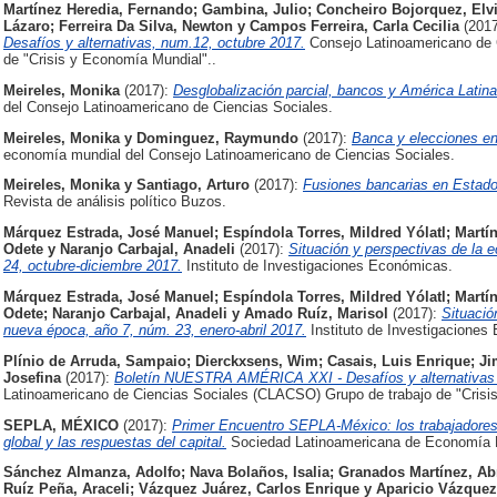
Martínez Heredia, Fernando
;
Gambina, Julio
;
Concheiro Bojorquez, Elvi
Lázaro
;
Ferreira Da Silva, Newton
y
Campos Ferreira, Carla Cecilia
(201
Desafíos y alternativas, num.12, octubre 2017.
Consejo Latinoamericano de 
de "Crisis y Economía Mundial"..
Meireles, Monika
(2017):
Desglobalización parcial, bancos y América Latina
del Consejo Latinoamericano de Ciencias Sociales.
Meireles, Monika
y
Dominguez, Raymundo
(2017):
Banca y elecciones e
economía mundial del Consejo Latinoamericano de Ciencias Sociales.
Meireles, Monika
y
Santiago, Arturo
(2017):
Fusiones bancarias en Estados
Revista de análisis político Buzos.
Márquez Estrada, José Manuel
;
Espíndola Torres, Mildred Yólatl
;
Martí
Odete
y
Naranjo Carbajal, Anadeli
(2017):
Situación y perspectivas de la
24, octubre-diciembre 2017.
Instituto de Investigaciones Económicas.
Márquez Estrada, José Manuel
;
Espíndola Torres, Mildred Yólatl
;
Martí
Odete
;
Naranjo Carbajal, Anadeli
y
Amado Ruíz, Marisol
(2017):
Situació
nueva época, año 7, núm. 23, enero-abril 2017.
Instituto de Investigaciones
Plínio de Arruda, Sampaio
;
Dierckxsens, Wim
;
Casais, Luis Enrique
;
Ji
Josefina
(2017):
Boletín NUESTRA AMÉRICA XXI - Desafíos y alternativas 
Latinoamericano de Ciencias Sociales (CLACSO) Grupo de trabajo de "Crisi
SEPLA, MÉXICO
(2017):
Primer Encuentro SEPLA-México: los trabajadores 
global y las respuestas del capital.
Sociedad Latinoamericana de Economía Po
Sánchez Almanza, Adolfo
;
Nava Bolaños, Isalia
;
Granados Martínez, A
Ruíz Peña, Araceli
;
Vázquez Juárez, Carlos Enrique
y
Aparicio Vázquez