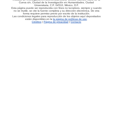
Cueva s/n, Ciudad de la Investigación en Humanidades, Ciudad
Universitaria, C.P. 04510, México, D.F.
Esta página puede ser reproducida con fines no lucrativos, siempre y cuando
no se mutile, se cite la fuente completa y su dirección electrónica. De otra
forma requiere permiso previo por escrito de la institución.
Las condiciones legales para reproducción de los objetos aquí depositados
están disponibles en la
la página de políticas de uso
.
Créditos
|
Página de privacidad
|
Contacto