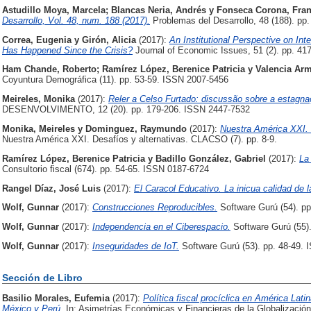
Astudillo Moya, Marcela
;
Blancas Neria, Andrés
y
Fonseca Corona, Fran
Desarrollo, Vol. 48, num. 188 (2017).
Problemas del Desarrollo, 48 (188). pp
Correa, Eugenia
y
Girón, Alicia
(2017):
An Institutional Perspective on In
Has Happened Since the Crisis?
Journal of Economic Issues, 51 (2). pp. 4
Ham Chande, Roberto
;
Ramírez López, Berenice Patricia
y
Valencia Arm
Coyuntura Demográfica (11). pp. 53-59. ISSN 2007-5456
Meireles, Monika
(2017):
Reler a Celso Furtado: discussão sobre a estagnaç
DESENVOLVIMENTO, 12 (20). pp. 179-206. ISSN 2447-7532
Monika, Meireles
y
Dominguez, Raymundo
(2017):
Nuestra América XXI. 
Nuestra América XXI. Desafíos y alternativas. CLACSO (7). pp. 8-9.
Ramírez López, Berenice Patricia
y
Badillo González, Gabriel
(2017):
La
Consultorio fiscal (674). pp. 54-65. ISSN 0187-6724
Rangel Díaz, José Luis
(2017):
El Caracol Educativo. La inicua calidad de 
Wolf, Gunnar
(2017):
Construcciones Reproducibles.
Software Gurú (54). p
Wolf, Gunnar
(2017):
Independencia en el Ciberespacio.
Software Gurú (55)
Wolf, Gunnar
(2017):
Inseguridades de IoT.
Software Gurú (53). pp. 48-49.
Sección de Libro
Basilio Morales, Eufemia
(2017):
Política fiscal procíclica en América Lati
México y Perú.
In: Asimetrías Económicas y Financieras de la Globalizació