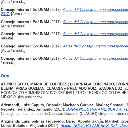
[Acta / minuta]
Consejo Interno IIEc-UNAM
(2017):
Actas del Consejo Interno correspondie
2017.
[Acta / minuta]
Consejo Interno IIEc-UNAM
(2017):
Actas del Consejo Interno correspondie
[Acta / minuta]
Consejo Interno IIEc-UNAM
(2017):
Actas del Consejo Interno correspondien
minuta]
Consejo Interno IIEc-UNAM
(2017):
Actas del Consejo Interno correspondie
[Acta / minuta]
Consejo Interno IIEc-UNAM
(2017):
Actas del Consejo Interno correspondie
/ minuta]
Otro
ATONDO SOTO, MARIA DE LOURDES
;
LIZARRAGA CORONADO, IVON
ELENA
;
ARIAS GUZMAN, CLAUDIA
y
PRECIADO RUIZ, SANDRA LUZ
(2
ECONOMICO ADMINISTRATIVO DEL INSTITUTO TECNOLOGICO DE HE
MÉXICO. (No publicado)
Arizmendi, Luis
;
Caputo, Orlando
;
Machado Gouvea, Marina
;
Sostoai, 
Negrete Fernández, Armando
(2017):
Boletín NUESTRA AMÉRICA XXI - Des
Consejo Latinoamericano de Ciencias Sociales (CLACSO) Grupo de trabajo d
Arizmendi, Luis
;
Salinas Figueredo, Darío
;
Aponte García, Maribel
;
Cro
López Bolaños, Alejandro
(2017):
Boletín NUESTRA AMÉRICA XXI - Desafí